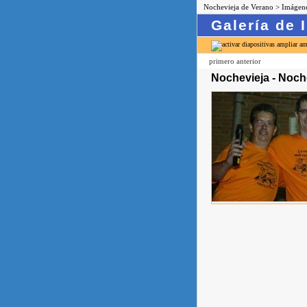
Nochevieja de Verano
>
Imágen
Galería de
ampliar
primero
anterior
Nochevieja - Noch