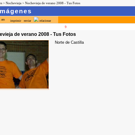
es
>
Nochevieja
>
Nochevieja de verano 2008 - Tus Fotos
 Imágenes
imprimir
enviar
relacionar
4
5
6
7
8
9
10
11
12
13
evieja de verano 2008 - Tus Fotos
Norte de Castilla