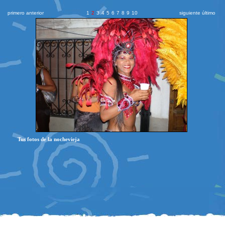
primero
anterior
1
2
3
4
5
6
7
8
9
10
siguiente
último
Tus fotos de la nochevieja